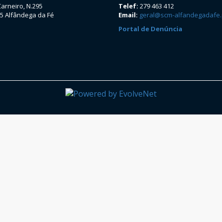
Carneiro, N.295
Telef:
279 463 412
5 Alfândega da Fé
Email:
geral@scm-alfandegadafe.
Portal de Denúncia